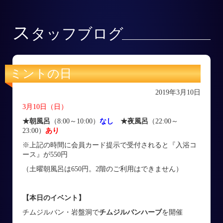
ス
タッフブログ
ミントの日
2019年3月10日
3月10日（日）
★朝風呂
（8:00～10:00）
なし
★夜風呂
（22:00～
23:00）
あり
※上記の時間に会員カード提示で受付されると『入浴コ
ース』が550円
（土曜朝風呂は650円。2階のご利用はできません）
【本日のイベント】
チムジルバン・岩盤洞で
チムジルバンハーブ
を開催