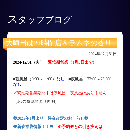
ス
タッフブログ
大晦日は21時閉店＆ラムネの香り
2024年12月31日
2024/12/31
（火
）
繁忙期営業（1月5日まで）
■朝風呂
（9:00～11:00）
なし
■
夜風呂
（22:00～23:00）
なし
※繁忙期営業期間中は朝風呂・夜風呂はありません
（1/5の夜風呂より再開）
🐸
2025年1月より 料金改定のおしらせ
🐸
🐸
新春福袋情報！！
🐸
※予約券との引き換えは