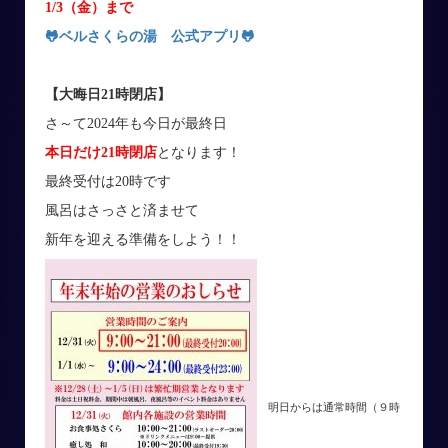
1/3（金）まで
🐸ベルさくらの湯 公式アプリ
🐸
【大晦日21時閉店
】
さ～て2024年も今日が最終日
本日だけ21時閉店
となります！
最終受付は20時です
風呂はさっさと済ませて
新年を迎える準備をしよう！！
明日からは通常時間（９時