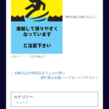
新年を迎える前になんてこ
ったい！・・・とならぬよう
« 大晦日は21時閉店＆ラムネの香り
繁忙期＆岩盤ハーブ＆ハーブサウナ »
カテゴリー
ニュース