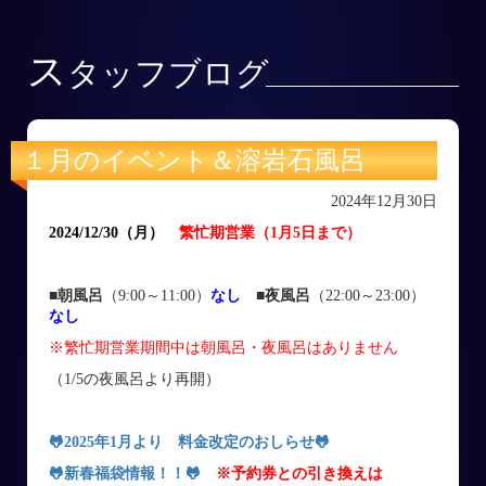
ス
タッフブログ
１月のイベント＆溶岩石風呂
2024年12月30日
2024/12/30
（月
）
繁忙期営業（1月5日まで）
■朝風呂
（9:00～11:00）
なし
■
夜風呂
（22:00～23:00）
なし
※繁忙期営業期間中は朝風呂・夜風呂はありません
（1/5の夜風呂より再開）
🐸
2025年1月より 料金改定のおしらせ
🐸
🐸
新春福袋情報！！
🐸
※予約券との引き換えは