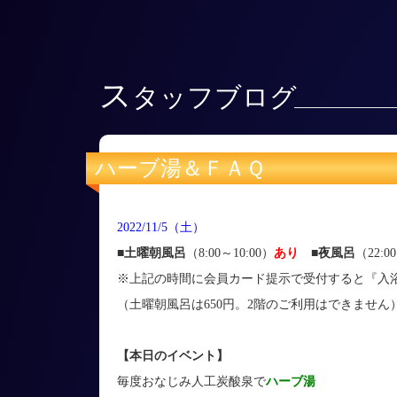
ス
タッフブログ
ハーブ湯＆ＦＡＱ
2022/11/5（土）
■土曜朝風呂
（8:00～10:00）
あり
■
夜風呂
（22:0
※上記の時間に会員カード提示で受付すると『入浴
（土曜朝風呂は650円。2階のご利用はできません
【本日のイベント】
毎度おなじみ人工炭酸泉で
ハーブ湯