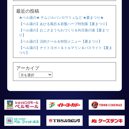
最近の投稿
🔥ベル湯の🔥 チムジルバンロウリュなど 🔥夏まつり🔥
【ベル湯の】あひる風呂＆岩盤ハーブ特別葉【夏まつり】
【ベル湯の】おこさまうちわづくり＆向日葵の湯【夏まつ
り】
【ベル湯の】涼的クール＆特別メニュー【夏まつり】
【ベル湯の】ナイトヨガ＋＆トルマリン＆バスライト【夏ま
つり】
アーカイブ