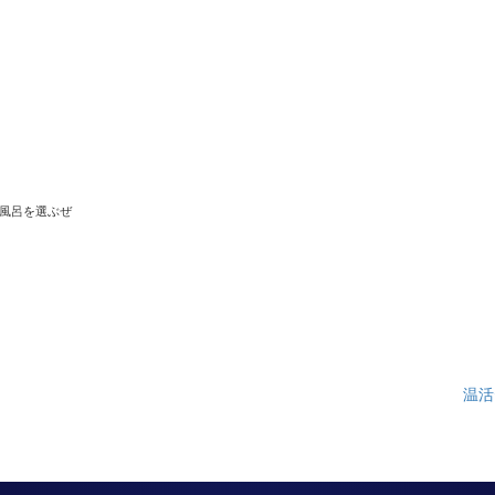
風呂を選ぶぜ
温活