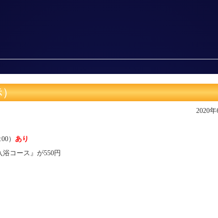
赤）
2020
:00）
あり
浴コース』が550円
）