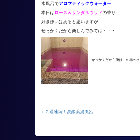
水風呂で
アロマティックウォーター
本日は
ローズ＆サンダルウッド
の香り
好き嫌いはあると思いますが
せっかくだから楽しんでみては・・・
せっかくだから俺はこの赤の水
« ２週連続！炭酸薬湯風呂