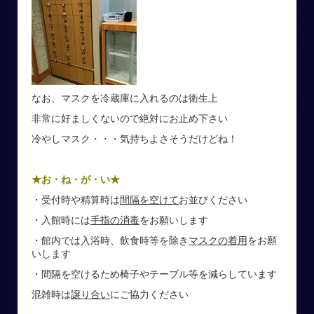
なお、マスクを冷蔵庫に入れるのは衛生上
非常に好ましくないので絶対にお止め下さい
冷やしマスク・・・気持ちよさそうだけどね！
★お・ね・が・い★
・受付時や精算時は
間隔を空けて
お並びください
・入館時には
手指の消毒
をお願いします
・館内では入浴時、飲食時等を除き
マスクの着用
をお願
いします
・間隔を空けるため椅子やテーブル等を減らしています
混雑時は
譲り合い
にご協力ください