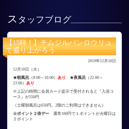
ス
タッフブログ
【15時！】チムジルバンロウリュ
で盛り上がろう
2019年12月10日
12月10日（火）
★朝風呂
（8:00～10:00）
あり
★夜風呂
（22:00～
23:00）
あり
※上記の時間に会員カード提示で受付されると『入浴コ
ース』が550円
（土曜朝風呂は650円。2階のご利用はできません）
☆ポイント２倍デー
通常100円で１ポイントが火曜日は
２ポイント