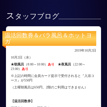
ス
タッフブログ
温活回数券＆バラ風呂＆ホットヨ
ガ
2019年10月2日
10月2日（水）
★朝風呂
（8:00～10:00）
あり
★夜風呂
（22:00～
23:00）
あり
※上記の時間に会員カード提示で受付されると『入浴コ
ース』が550円
（土曜朝風呂は650円。2階のご利用はできません）
【温活回数券】