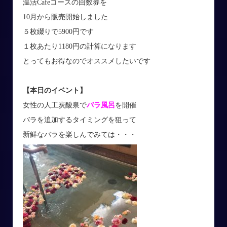
温活Cafeコースの回数券を
10月から販売開始しました
５枚綴りで5900円です
１枚あたり1180円の計算になります
とってもお得なのでオススメしたいです
【本日のイベント】
女性の人工炭酸泉で
バラ風呂
を開催
バラを追加するタイミングを狙って
新鮮なバラを楽しんでみては・・・