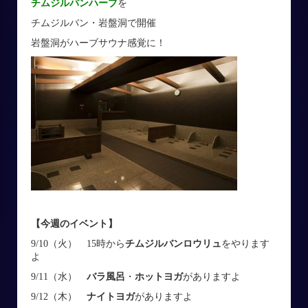
チムジルバンハーブ
を
チムジルバン・岩盤洞で開催
岩盤洞がハーブサウナ感覚に！
【今週のイベント】
9/10（火） 15時から
チムジルバンロウリュ
をやります
よ
9/11（水）
バラ風呂
・
ホットヨガ
がありますよ
9/12（木）
ナイトヨガ
がありますよ