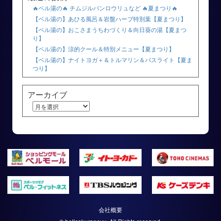
🔥ベル湯の🔥 チムジルバンロウリュなど 🔥夏まつり🔥
【ベル湯の】あひる風呂＆岩盤ハーブ特別葉【夏まつり】
【ベル湯の】おこさまうちわづくり＆向日葵の湯【夏まつ
り】
【ベル湯の】涼的クール＆特別メニュー【夏まつり】
【ベル湯の】ナイトヨガ＋＆トルマリン＆バスライト【夏ま
つり】
アーカイブ
会社概要