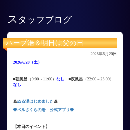
ス
タッフブログ
ハーブ湯＆明日は父の日
2026年6月20日
2026/6/20
（土
）
■朝風呂
（9:00～11:00）
なし
■
夜風呂
（22:00～23:00）
なし
♨
ぬる湯はじめました
♨
🐸ベルさくらの湯 公式アプリ
🐸
【本日のイベント
】