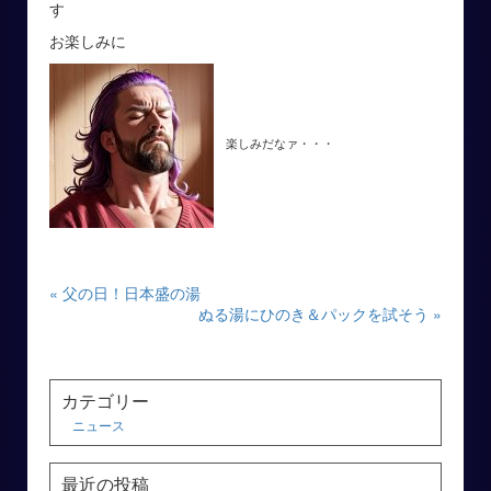
す
お楽しみに
楽しみだなァ・・・
« 父の日！日本盛の湯
ぬる湯にひのき＆パックを試そう »
カテゴリー
ニュース
最近の投稿