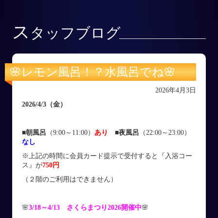
ス
タッフブログ
🌸レモン風呂！？水風呂でね🌸
2026年4月3日
2026/4/3
（金
）
■朝風呂
（9:00～11:00）
あり
■
夜風呂
（22:00～23:00）
なし
※上記の時間に会員カード提示で受付すると『入浴コー
ス』が
750円
（２階のご利用はできません）
🌸
3/18～4/13 さくらまつり2026開催中
🌸