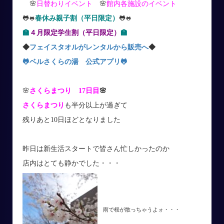
🌸
日替わりイベント
🌸
館内各施設のイベント
🐸
春休み親子割（平日限定）
🐸
🐸
🐸
🏫
４月限定学生割（平日限定）
🏫
◆
フェイスタオルがレンタルから販売へ
◆
🐸ベルさくらの湯 公式アプリ
🐸
🌸
さくらまつり 17日目
🌸
さくらまつり
も半分以上が過ぎて
残りあと10日ほどとなりました
昨日は新生活スタートで皆さん忙しかったのか
店内はとても静かでした・・・
雨で桜が散っちゃうよォ・・・