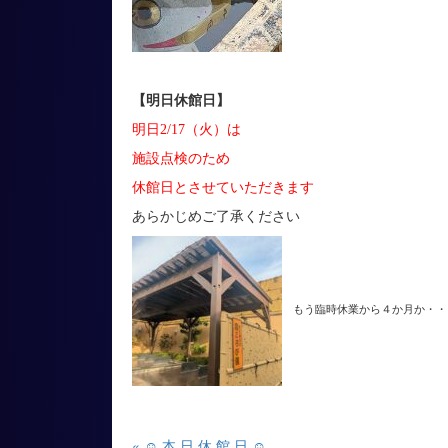
【明日休館日】
明日2/17（火）は
施設点検のため
休館日とさせていただきます
あらかじめご了承ください
もう臨時休業から４か月か・・
« ☺ 本 日 休 館 日 ☺