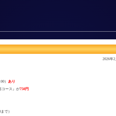
2026年
:00）
あり
浴コース』が
750円
28まで）