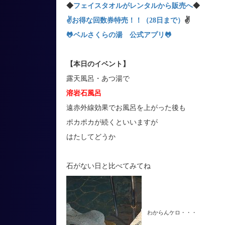
◆
フェイスタオルがレンタルから販売へ
◆
✌お得な回数券特売！！（28日まで）
✌
🐸ベルさくらの湯 公式アプリ
🐸
【本日のイベント】
露天風呂・あつ湯で
溶岩石風呂
遠赤外線効果でお風呂を上がった後も
ポカポカが続くといいますが
はたしてどうか
石がない日と比べてみてね
わからんケロ・・・