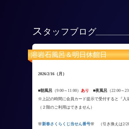
ス
タッフブログ
溶岩石風呂＆明日休館日
2026/2/16
（月
）
■朝風呂
（9:00～11:00）
あり
■
夜風呂
（22:00～23
※上記の時間に会員カード提示で受付すると『入
（２階のご利用はできません）
🌸
新春さくらくじ当せん番号
🌸 （引き換えは2/