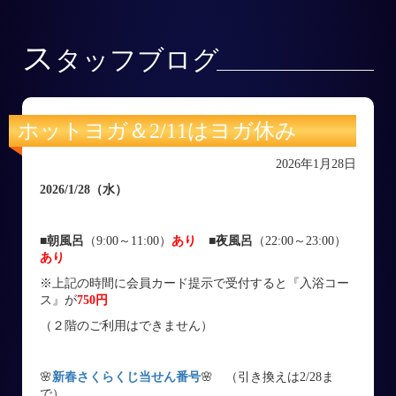
ス
タッフブログ
ホットヨガ＆2/11はヨガ休み
2026年1月28日
2026/1/28
（水
）
■朝風呂
（9:00～11:00）
あり
■
夜風呂
（22:00～23:00）
あり
※上記の時間に会員カード提示で受付すると『入浴コー
ス』が
750円
（２階のご利用はできません）
🌸
新春さくらくじ当せん番号
🌸 （引き換えは2/28ま
で）