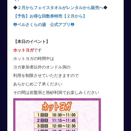
◆
２月からフェイスタオルがレンタルから販売へ
◆
【予告】お得な回数券特売【２月から】
🐸ベルさくらの湯 公式アプリ
🐸
【本日のイベント】
ホットヨガ
です
ホットヨガの時間中は
ヨガ参加者以外のオンドル洞の
利用を制限させていただきますので
あらかじめご了承ください
その間は岩盤洞と熱砂利洞でお楽しみください