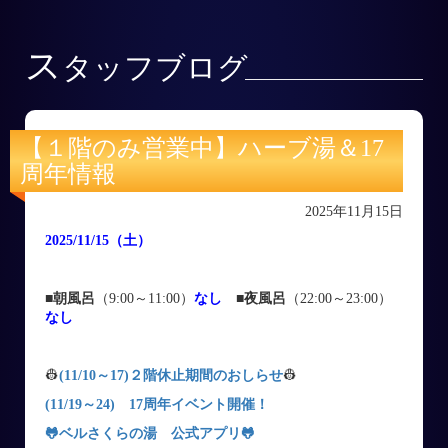
ス
タッフブログ
【１階のみ営業中】ハーブ湯＆17
周年情報
2025年11月15日
2025/11/15
（土
）
■朝風呂
（9:00～11:00）
なし
■
夜風呂
（22:00～23:00）
なし
👷
(11/10～17)２階休止期間のおしらせ
👷
(11/19～24) 17周年イベント開催！
🐸ベルさくらの湯 公式アプリ
🐸