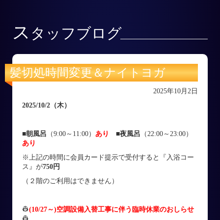
ス
タッフブログ
髪切処時間変更＆ナイトヨガ
2025年10月2日
2025/10/2
（木
）
■朝風呂
（9:00～11:00）
あり
■
夜風呂
（22:00～23:00）
あり
※上記の時間に会員カード提示で受付すると『入浴コー
ス』が
750円
（２階のご利用はできません）
👷
(10/27～)空調設備入替工事に伴う臨時休業のおしらせ
👷