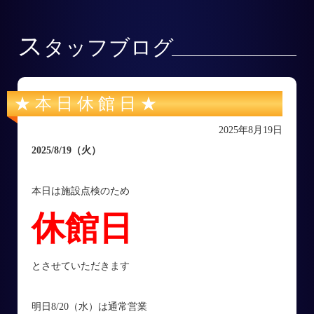
ス
タッフブログ
★ 本 日 休 館 日 ★
2025年8月19日
2025/8/19
（火
）
本日は施設点検のため
休館日
とさせていただきます
明日8/20（水）は通常営業