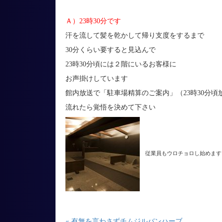
Ａ）23時30分です
汗を流して髪を乾かして帰り支度をするまで
30分くらい要すると見込んで
23時30分頃には２階にいるお客様に
お声掛けしています
館内放送で「駐車場精算のご案内」（23時30分頃
流れたら覚悟を決めて下さい
従業員もウロチョロし始めます
« 有無を言わさずチムジルバンハーブ