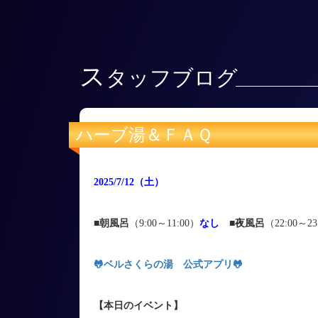
ス
タッフブログ
ハーブ湯＆ＦＡＱ
2025/7/12
（土
）
■朝風呂
（9:00～11:00）
なし
■
夜風呂
（22:00～23
🐸ベルさくらの湯 公式アプリ
🐸
【本日のイベント】