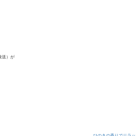
放送）が
ひのきの香りでリラック