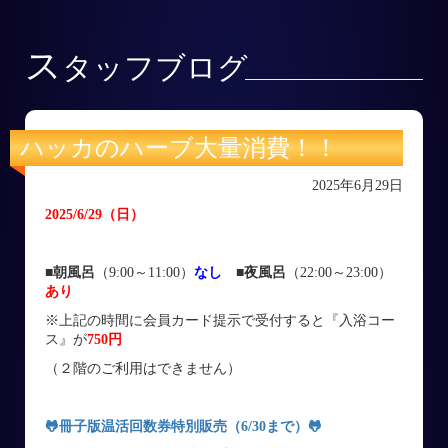
ス
タッフブログ
ハッカのハーブ大量消費！！
2025年6月29日
2025/6/29
（日
）
■朝風呂
（9:00～11:00）
なし
■
夜風呂
（22:00～23:00）
あり
※上記の時間に会員カード提示で受付すると『入浴コー
ス』が
750円
（２階のご利用はできません）
🐸
冊子版温活回数券特別販売（6/30まで）
🐸