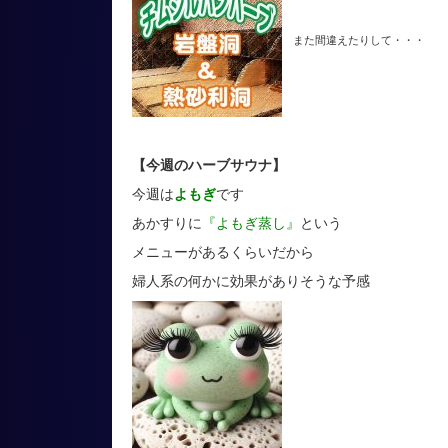
また間違えたりして・・・
【今週のハーブサウナ】
今週は
よもぎ
です
あかすりに
『よもぎ蒸し』
という
メニューがあるくらいだから
婦人系の何かに効果がありそうな予感