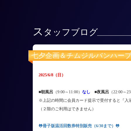
ス
タッフブログ
七夕企画＆チムジルバンハー
2025/6/8
（日
）
■朝風呂
（9:00～11:00）
なし
■
夜風呂
（22:00～23
※上記の時間に会員カード提示で受付すると『入
（２階のご利用はできません）
🐸
冊子版温活回数券特別販売（6/30まで）
🐸