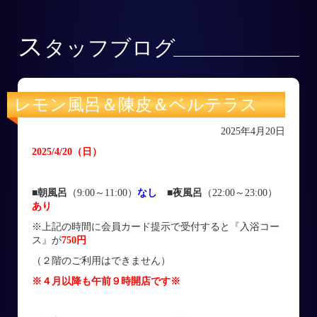
ス
タッフブログ
レモン風呂＆陳皮＆ベルテラス
2025年4月20日
2025/4/20
（日
）
■朝風呂
（9:00～11:00）
なし
■
夜風呂
（22:00～23:00）
あり
※上記の時間に会員カード提示で受付すると『入浴コー
ス』が
750円
（２階のご利用はできません）
※４月以降も午前９時開店です※