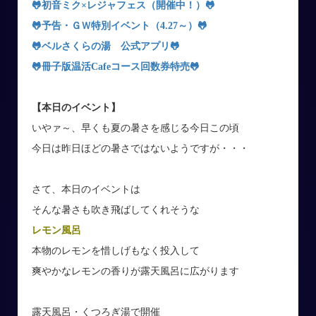
🐸
初音ミク×レジャフェス（開催中！）
🐸
🐸
予告・ＧＷ特別イベント（4.27～）
🐸
🐸ベルさくらの湯 公式アプリ
🐸
🐸冊子版温活Cafeコース回数券特売
🐸
【本日のイベント】
いやァ～、早くも夏の暑さを感じる今日この頃
今日は昨日ほどの暑さではないようですが・・・
さて、本日のイベントは
そんな暑さも吹き飛ばしてくれそうな
レモン風呂
本物のレモンを惜しげもなく投入して
爽やかなレモンの香りが露天風呂に広がります
露天風呂・くつろぎ湯で開催