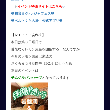
✨
イベント特設サイトはこちら
✨
🐸初音ミク×レジャフェス
🐸
🐸ベルさくらの湯 公式アプリ
🐸
【レモ・・・あれ？】
本日は第３日曜日で
普段ならレモン風呂を開催する日なんですが
今月のレモン風呂は来週の
さくらまつり期間中（3/23）に行うため
本日のイベントは
チムジルバンハーブ
となっております