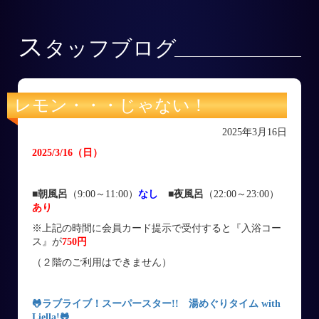
ス
タッフブログ
レモン・・・じゃない！
2025年3月16日
2025/3/16
（日
）
■朝風呂
（9:00～11:00）
なし
■
夜風呂
（22:00～23:00）
あり
※上記の時間に会員カード提示で受付すると『入浴コー
ス』が
750円
（２階のご利用はできません）
🐸
ラブライブ！スーパースター!! 湯めぐりタイム with
Liella!
🐸