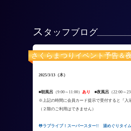
ス
タッフブログ
さくらまつりイベント予告＆
2025/3/13
（木
）
■朝風呂
（9:00～11:00）
あり
■
夜風呂
（22:00～23
※上記の時間に会員カード提示で受付すると『入
（２階のご利用はできません）
🐸
ラブライブ！スーパースター!! 湯めぐりタイム with