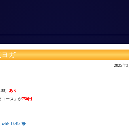
夜ヨガ
2025年
:00）
あり
浴コース』が
750円
 Liella!
🐸