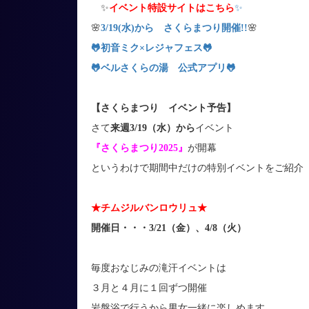
✨
イベント特設サイトはこちら
✨
🌸
3/19(水)から さくらまつり開催!!
🌸
🐸初音ミク×レジャフェス
🐸
🐸ベルさくらの湯 公式アプリ
🐸
【さくらまつり イベント予告】
さて
来週3/19（水）から
イベント
『さくらまつり2025』
が開幕
というわけで期間中だけの特別イベントをご紹介
★チムジルバンロウリュ★
開催日・・・3/21（金）、4/8（火）
毎度おなじみの滝汗イベントは
３月と４月に１回ずつ開催
岩盤浴で行うから男女一緒に楽しめます