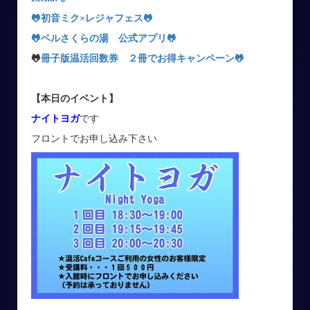
🐸初音ミク×レジャフェス
🐸
🐸ベルさくらの湯 公式アプリ
🐸
🐸
冊子版温活回数券 ２冊でお得キャンペーン
🐸
【本日のイベント】
ナイトヨガ
です
フロントでお申し込み下さい