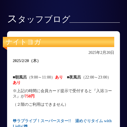
ス
タッフブログ
ナイトヨガ
2025年2月20日
2025/2/20
（木
）
■朝風呂
（9:00～11:00）
あり
■
夜風呂
（22:00～23:00）
あり
※上記の時間に会員カード提示で受付すると『入浴コー
ス』が
750円
（２階のご利用はできません）
🐸
ラブライブ！スーパースター!! 湯めぐりタイム with
Liella!
🐸