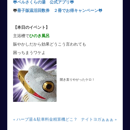
🐸ベルさくらの湯 公式アプリ
🐸
🐸
冊子版温活回数券 ２冊でお得キャンペーン
🐸
【本日のイベント】
主浴槽で
ひのき風呂
賑やかしだから効果どうこう言われても
困っちまうワケよ
開き直りやがったケロ！
« ハーブ湯＆駐車料金精算機どこ？
ナイトヨガぁぁぁ »