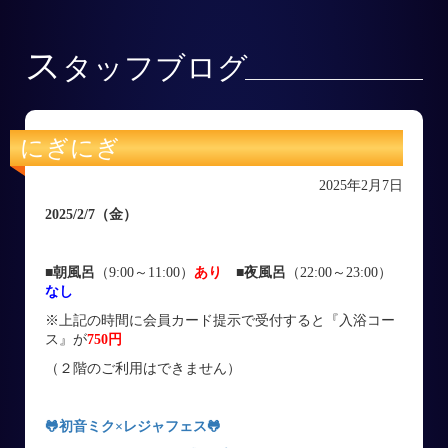
ス
タッフブログ
にぎにぎ
2025年2月7日
2025/2/7
（金
）
■朝風呂
（9:00～11:00）
あり
■
夜風呂
（22:00～23:00）
なし
※上記の時間に会員カード提示で受付すると『入浴コー
ス』が
750円
（２階のご利用はできません）
🐸初音ミク×レジャフェス
🐸