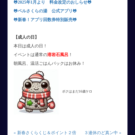
🐸
2025年1月より 料金改定のおしらせ
🐸
🐸ベルさくらの湯 公式アプリ
🐸
🐸新春！アプリ回数券特別販売
🐸
【成人の日】
本日は成人の日！
イベントは通常の
溶岩石風呂
！
朝風呂、温活ごはんパックはお休み！
ボクはまだ16歳ケロ
« 新春さくらくじ＆ポイント２倍
３連休のど真ン中 »