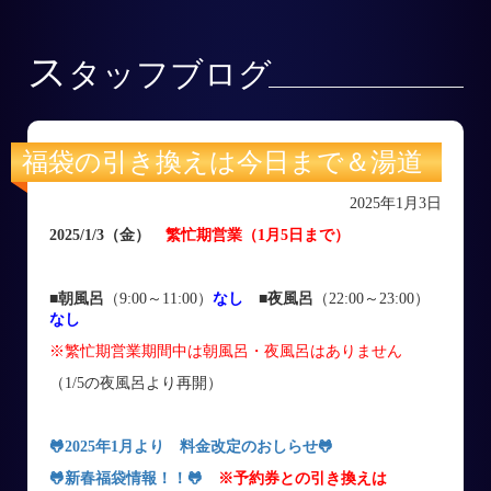
ス
タッフブログ
福袋の引き換えは今日まで＆湯道
2025年1月3日
2025/1/3
（金
）
繁忙期営業（1月5日まで）
■朝風呂
（9:00～11:00）
なし
■
夜風呂
（22:00～23:00）
なし
※繁忙期営業期間中は朝風呂・夜風呂はありません
（1/5の夜風呂より再開）
🐸
2025年1月より 料金改定のおしらせ
🐸
🐸
新春福袋情報！！
🐸
※予約券との引き換えは