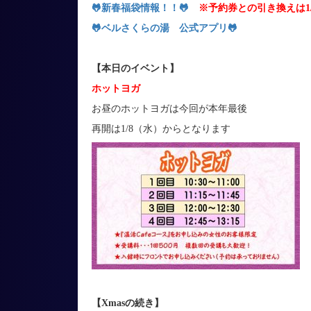
🐸
新春福袋情報！！
🐸
※予約券との引き換えは1
🐸ベルさくらの湯 公式アプリ
🐸
【本日のイベント
】
ホットヨガ
お昼のホットヨガは今回が本年最後
再開は1/8（水）からとなります
【Xmasの続き】