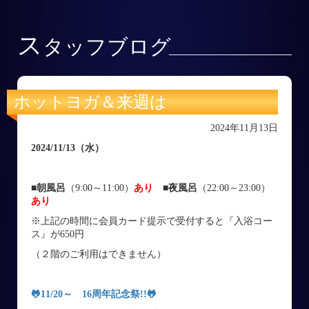
ス
タッフブログ
ホットヨガ＆来週は
2024年11月13日
2024/11/13
（水
）
■朝風呂
（9:00～11:00）
あり
■
夜風呂
（22:00～23:00）
あり
※上記の時間に会員カード提示で受付すると『入浴コー
ス』が650円
（２階のご利用はできません）
🐸
11/20～ 16周年記念祭
!!🐸