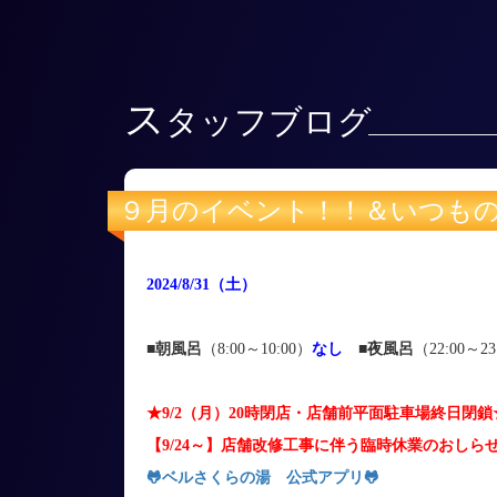
ス
タッフブログ
９月のイベント！！＆いつも
2024/8/31
（土
）
■朝風呂
（8:00～10:00）
なし
■
夜風呂
（22:00～23
★9/2（月）20時閉店・店舗前平面駐車場終日閉鎖
【9/24～】店舗改修工事に伴う臨時休業のおしら
🐸ベルさくらの湯 公式アプリ
🐸