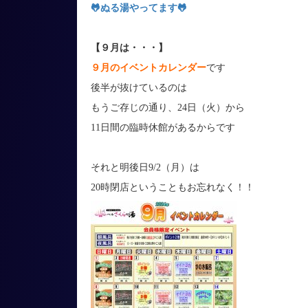
🐸
ぬる湯やってます
🐸
【９月は・・・】
９月のイベントカレンダー
です
後半が抜けているのは
もうご存じの通り、24日（火）から
11日間の臨時休館があるからです
それと明後日9/2（月）は
20時閉店ということもお忘れなく！！