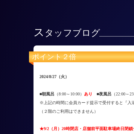
ス
タッフブログ
ポイント２倍
2024/8/27
（火
）
■朝風呂
（8:00～10:00）
あり
■
夜風呂
（22:00～23
※上記の時間に会員カード提示で受付すると『入浴
（２階のご利用はできません）
★9/2（月）20時閉店・店舗前平面駐車場終日閉鎖