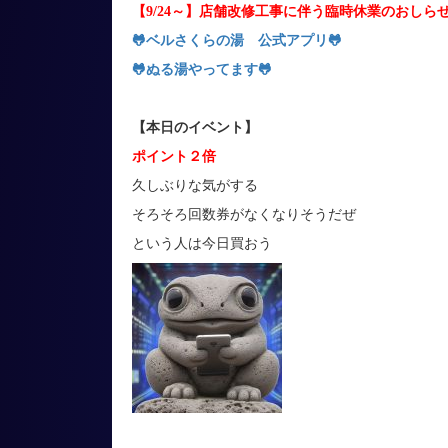
【9/24～】店舗改修工事に伴う臨時休業のおしら
🐸ベルさくらの湯 公式アプリ
🐸
🐸
ぬる湯やってます
🐸
【本日のイベント】
ポイント２倍
久しぶりな気がする
そろそろ回数券がなくなりそうだぜ
という人は今日買おう