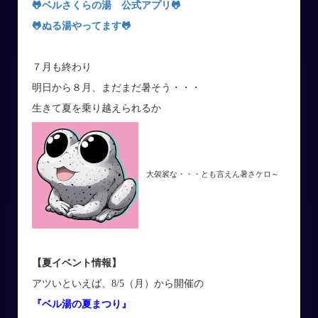
🐸ベルさくらの湯 公式アプリ
🐸
🐸
ぬる湯やってます
🐸
７月も終わり
明日から８月、まだまだ暑そう・・・
生きて夏を乗り越えられるか
大袈裟な・・・とも言えん暑さケロ～
【夏イベント情報】
アツいといえば、8/5（月）から開催の
『ベル湯の夏まつり』