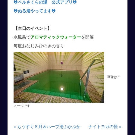
🐸ベルさくらの湯 公式アプリ
🐸
🐸
ぬる湯やってます
🐸
【本日のイベント】
水風呂で
アロマティックウォーター
を開催
毎度おなじみひのきの香り
画像はイ
メージです
« もうすぐ８月＆ハーブ湯ぷかぷか
ナイトヨガの怪 »