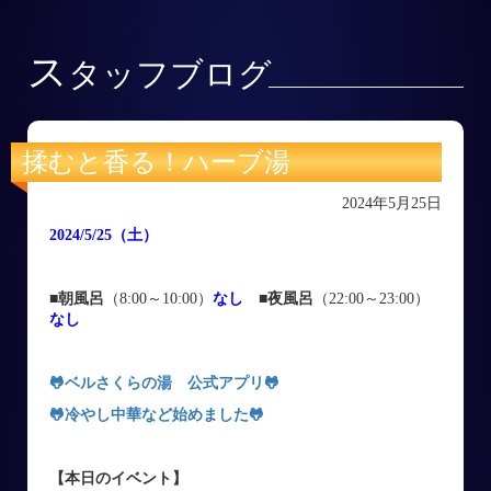
ス
タッフブログ
揉むと香る！ハーブ湯
2024年5月25日
2024/5/25
（土
）
■朝風呂
（8:00～10:00）
なし
■
夜風呂
（22:00～23:00）
なし
🐸ベルさくらの湯 公式アプリ
🐸
🐸
冷やし中華など始めました
🐸
【本日のイベント】