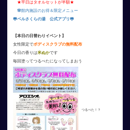
★平日はタオルセットが半額★
🌸
館内施設のお得＆限定メニュー
🐸ベルさくらの湯 公式アプリ
🐸
【本日の日替わりイベント】
女性限定で
ボディスクラブの無料配布
今日の香りは
米ぬか
です
毎回塗ってつるぺたになってしまおう
つるぺた！？