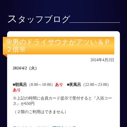
ス
タッフブログ
🌸男のドライサウナがアツい＆Ｐ
２倍🌸
2024年4月2日
2024/4/2
（火
）
■朝風呂
（8:00～10:00）
あり
■
夜風呂
（22:00～23:00）
あり
※上記の時間に会員カード提示で受付すると『入浴コー
ス』が650円
（２階のご利用はできません）