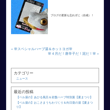
ブログの更新も忘れずに（自戒）！
« 🌸スペシャルハーブ湯＆ホットヨガ🌸
🌸４月だ！唐辛子だ！泥だ！🌸 »
カテゴリー
ニュース
最近の投稿
【ベル湯の】あひる風呂＆岩盤ハーブ特別葉【夏まつり】
【ベル湯の】おこさまうちわづくり＆向日葵の湯【夏まつ
り】