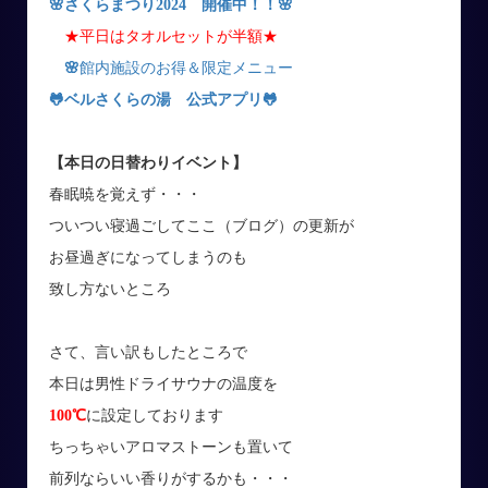
🌸さくらまつり2024 開催中！！🌸
★平日はタオルセットが半額★
🌸
館内施設のお得＆限定メニュー
🐸ベルさくらの湯 公式アプリ
🐸
【本日の日替わりイベント】
春眠暁を覚えず・・・
ついつい寝過ごしてここ（ブログ）の更新が
お昼過ぎになってしまうのも
致し方ないところ
さて、言い訳もしたところで
本日は男性ドライサウナの温度を
100℃
に設定しております
ちっちゃいアロマストーンも置いて
前列ならいい香りがするかも・・・