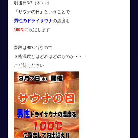
明後日3/7（木）は
『サウナの日』
ということで
男性のドライサウナ
の温度を
100℃
に設定します
普段は90℃台なので
３桁温度とはどれほどのものか・・・
ご期待ください