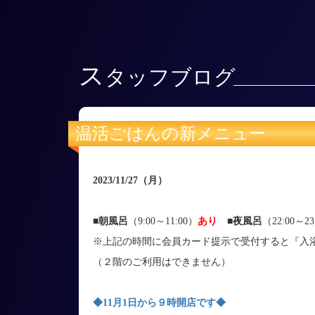
ス
タッフブログ
温活ごはんの新メニュー
2023/11/27
（月）
■朝風呂
（9:00～11:00）
あり
■
夜風呂
（22:00～23
※上記の時間に会員カード提示で受付すると『入浴
（２階のご利用はできません）
◆11月1日から９時開店です◆