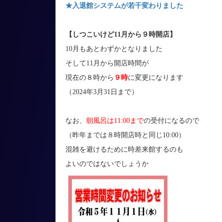
★入退館システムが若干変わりました
【しつこいけど11月から９時開店】
10月もあとわずかとなりました
そして11月から開店時間が
現在の８時から
９時
に変更になります
（2024年3月31日まで）
なお、
朝風呂は11:00まで
の受付になるので
（昨年までは８時開店時と同じ10:00）
混雑を避けるために時差来館するのも
よいのではないでしょうか