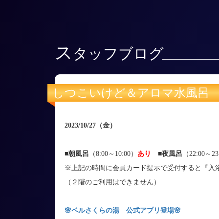
ス
タッフブログ
しつこいけど＆アロマ水風呂
2023/10/27
（金）
■朝風呂
（8:00～10:00）
あり
■
夜風呂
（22:00～23
※上記の時間に会員カード提示で受付すると『入浴
（２階のご利用はできません）
🌸ベルさくらの湯 公式アプリ登場🌸