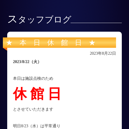
ス
タッフブログ
★ 本 日 休 館 日 ★
2023年8月22日
2023/8/22
（火
）
本日は施設点検のため
休 館 日
とさせていただきます
明日8/23（水）は平常通り