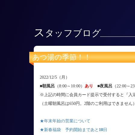
ス
タッフブログ
あつ湯の季節！！
2022/12/5（月）
■朝風呂
（8:00～10:00）
あり
■
夜風呂
（22:00～23
※上記の時間に会員カード提示で受付すると『入浴
（土曜朝風呂は650円。2階のご利用はできません
★年末年始の営業について
★新春福袋 予約開始まであと
10
日