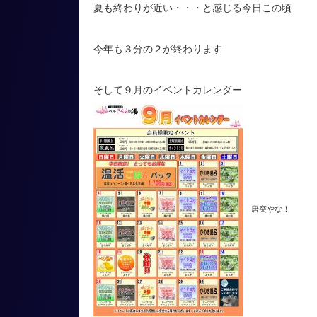
夏も終わりが近い・・・と感じる今日この頃
今年も３分の２が終わります
そして９月のイベントカレンダー
唐突やな！