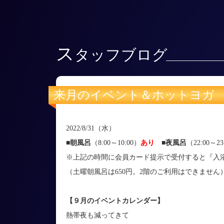
ス
タッフブログ
来月のイベント＆ホットヨガ
2022/8/31（水）
■朝風呂
（8:00～10:00）
あり
■
夜風呂
（22:00～23
※上記の時間に会員カード提示で受付すると『入浴
（土曜朝風呂は650円。2階のご利用はできません
【９月のイベントカレンダー】
熱帯夜も減ってきて