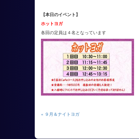
【本日のイベント】
ホットヨガ
各回の定員は４名となっています
« ９月＆ナイトヨガ