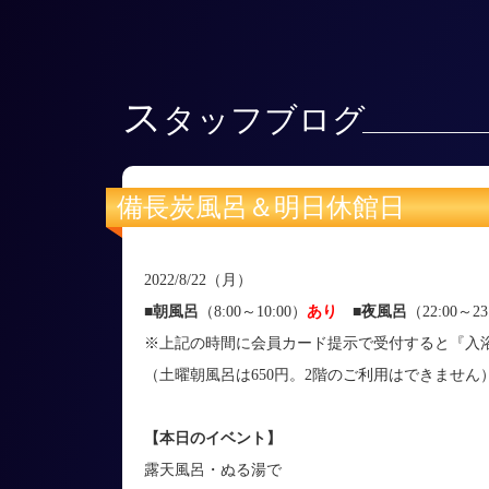
ス
タッフブログ
備長炭風呂＆明日休館日
2022/8/22（月）
■朝風呂
（8:00～10:00）
あり
■
夜風呂
（22:00～23
※上記の時間に会員カード提示で受付すると『入浴
（土曜朝風呂は650円。2階のご利用はできません
【本日のイベント】
露天風呂・ぬる湯で