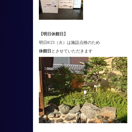
【明日休館日】
明日8/23（火）は施設点検のため
休館日
とさせていただきます