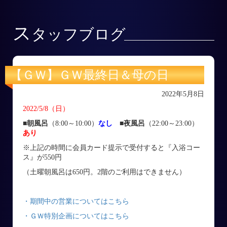
ス
タッフブログ
【ＧＷ】ＧＷ最終日＆母の日
2022年5月8日
2022/5/8
（日）
■朝風呂
（8:00～10:00）
なし
■
夜風呂
（22:00～23:00）
あり
※上記の時間に会員カード提示で受付すると『入浴コー
ス』が550円
（土曜朝風呂は650円。2階のご利用はできません）
・期間中の営業についてはこちら
・ＧＷ特別企画についてはこちら