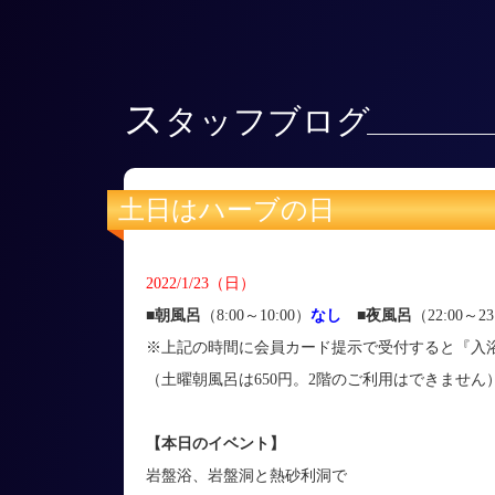
ス
タッフブログ
土日はハーブの日
2022/1/23（日）
■朝風呂
（8:00～10:00）
なし
■
夜風呂
（22:00～23
※上記の時間に会員カード提示で受付すると『入浴
（土曜朝風呂は650円。2階のご利用はできません
【本日のイベント】
岩盤浴、岩盤洞と熱砂利洞で