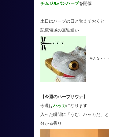
チムジルバンハーブ
を開催
土日はハーブの日と覚えておくと
記憶領域の無駄遣い
そんな・・・
【今週のハーブサウナ】
今週は
ハッカ
になります
入った瞬間に「うむ、ハッカだ」と
分かる香り