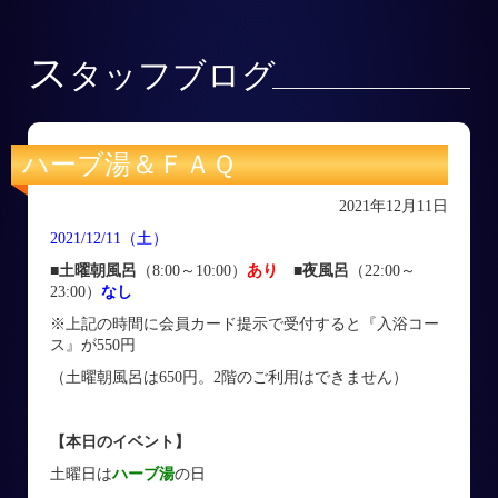
ス
タッフブログ
ハーブ湯＆ＦＡＱ
2021年12月11日
2021/12/11（土）
■土曜朝風呂
（8:00～10:00）
あり
■
夜風呂
（22:00～
23:00）
なし
※上記の時間に会員カード提示で受付すると『入浴コー
ス』が550円
（土曜朝風呂は650円。2階のご利用はできません）
【本日のイベント】
土曜日は
ハーブ湯
の日