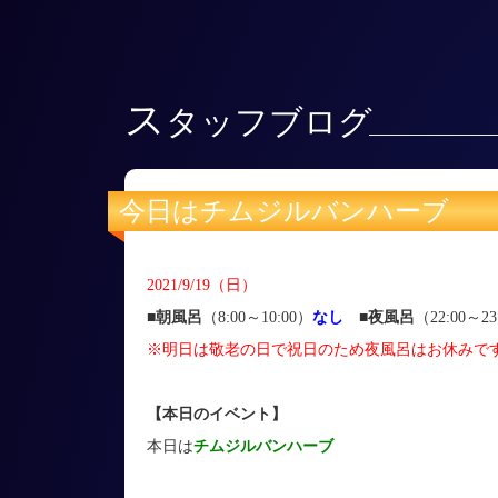
ス
タッフブログ
今日はチムジルバンハーブ
2021/9/19（日）
■朝風呂
（8:00～10:00）
なし
■
夜風呂
（22:00～23
※明日は敬老の日で祝日のため夜風呂はお休みで
【本日のイベント】
本日は
チムジルバンハーブ