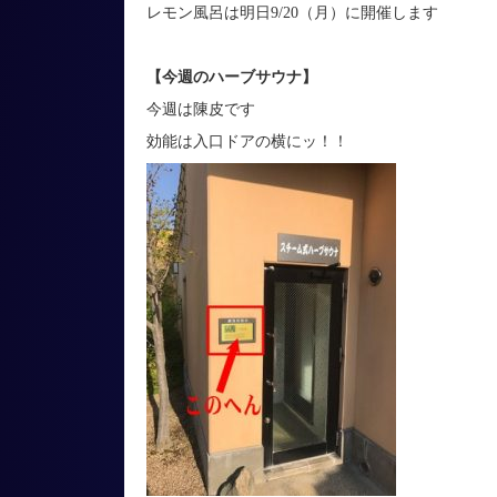
レモン風呂は明日9/20（月）に開催します
【今週のハーブサウナ】
今週は陳皮です
効能は入口ドアの横にッ！！