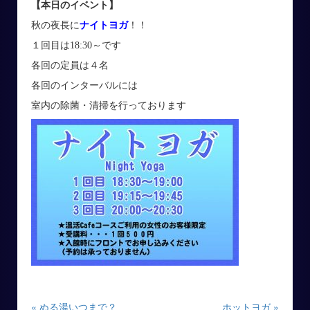
【本日のイベント】
秋の夜長に
ナイトヨガ
！！
１回目は18:30～です
各回の定員は４名
各回のインターバルには
室内の除菌・清掃を行っております
« ぬる湯いつまで？
ホットヨガ »