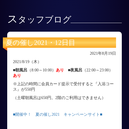
ス
タッフブログ
夏の催し2021・12日目
2021年8月19日
2021/8/19（木）
■朝風呂
（8:00～10:00）
あり
■
夜風呂
（22:00～23:00）
あり
※上記の時間に会員カード提示で受付すると『入浴コー
ス』が550円
（土曜朝風呂は650円。2階のご利用はできません）
■
開催中！ 夏の催し2021 キャンペーンサイト■