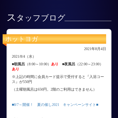
ス
タッフブログ
ホットヨガ
2021年8月4日
2021/8/4（水）
■朝風呂
（8:00～10:00）
あり
■
夜風呂
（22:00～23:00）
あり
※上記の時間に会員カード提示で受付すると『入浴コー
ス』が550円
（土曜朝風呂は650円。2階のご利用はできません）
■
8/7～開催！ 夏の催し2021 キャンペーンサイト■